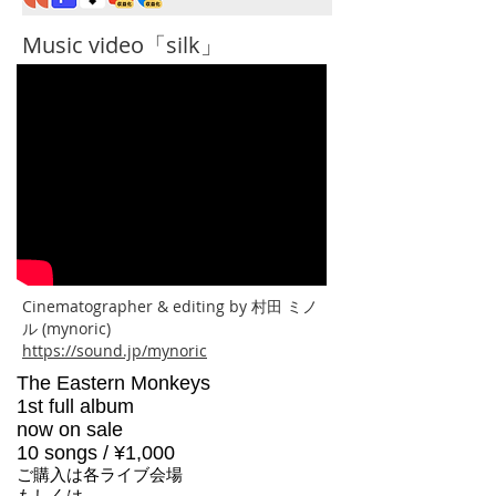
Music video「silk」
Cinematographer & editing by 村田 ミノ
ル (mynoric)
https://sound.jp/mynoric
The Eastern Monkeys
1st full album
now on sale
10 songs / ¥1,000
ご購入は各ライブ会場
もしくは